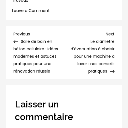
Travaux
on
Leave a Comment
Norme
bande
de
Navigation
Previous
Next
Previous
Next
guidage
Post
Post
Salle de bain en
Le diamètre
de
PMR
béton cellulaire : idées
d’évacuation à choisir
:
modernes et astuces
pour une machine à
l’article
guide
pratiques pour une
laver : nos conseils
des
rénovation réussie
pratiques
réglementations
et
dimensions
Laisser un
commentaire