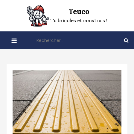
Skip
Teuco
to
content
Tu bricoles et construis !
Rechercher :