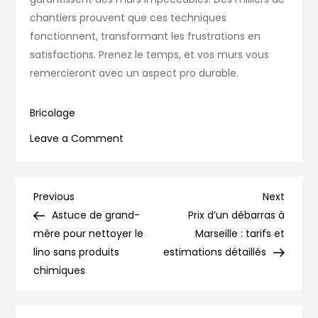
chantiers prouvent que ces techniques
fonctionnent, transformant les frustrations en
satisfactions. Prenez le temps, et vos murs vous
remercieront avec un aspect pro durable.
Bricolage
on
Leave a Comment
Bandes
placo
visibles
Navigation
Previous
Next
Previous
Next
après
Post
Post
Astuce de grand-
Prix d’un débarras à
de
peinture
mère pour nettoyer le
Marseille : tarifs et
:
lino sans produits
estimations détaillés
l’article
causes
chimiques
et
solutions