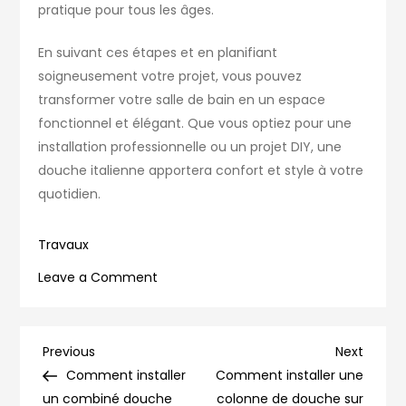
pratique pour tous les âges.
En suivant ces étapes et en planifiant
soigneusement votre projet, vous pouvez
transformer votre salle de bain en un espace
fonctionnel et élégant. Que vous optiez pour une
installation professionnelle ou un projet DIY, une
douche italienne apportera confort et style à votre
quotidien.
Travaux
on
Leave a Comment
Installer
une
douche
Navigation
Previous
Next
Previous
Next
italienne
Post
Post
Comment installer
Comment installer une
de
à
un combiné douche
colonne de douche sur