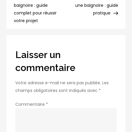
la
baignoire : guide
une baignoire : guide
l’article
place
complet pour réussir
pratique
d’une
votre projet
baignoire
:
guide
pratique
Laisser un
commentaire
Votre adresse e-mail ne sera pas publiée.
Les
champs obligatoires sont indiqués avec
*
Commentaire
*