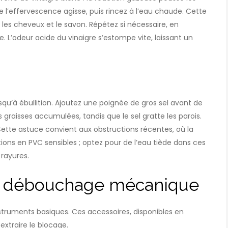
e l’effervescence agisse, puis rincez à l’eau chaude. Cette
es cheveux et le savon. Répétez si nécessaire, en
L’odeur acide du vinaigre s’estompe vite, laissant un
squ’à ébullition. Ajoutez une poignée de gros sel avant de
s graisses accumulées, tandis que le sel gratte les parois.
 Cette astuce convient aux obstructions récentes, où la
tions en PVC sensibles ; optez pour de l’eau tiède dans ces
 rayures.
un débouchage mécanique
struments basiques. Ces accessoires, disponibles en
xtraire le blocage.